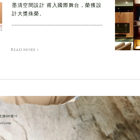
墨清空間設計 甫入國際舞台，榮獲設
計大獎殊榮。
Read More >
路881號3F
il.com
© 