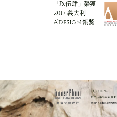
「玖伍肆」榮獲
2017 義大利
A’design 銅獎
04-2380-1967
台中市南屯區永春東七
moqingdesign@gma