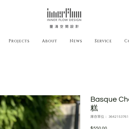
Projects
About
News
Service
C
Basque C
糕
庫存單位： 3642153761
$550.00
價