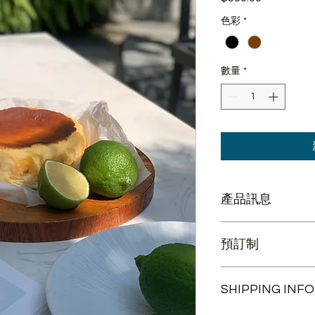
格
色彩
*
數量
*
產品訊息
蛋糕本體為6吋大小
預訂制
請在用餐日前２天預
SHIPPING INFO