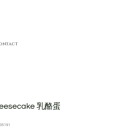
ontact
heesecake 乳酪蛋
35191